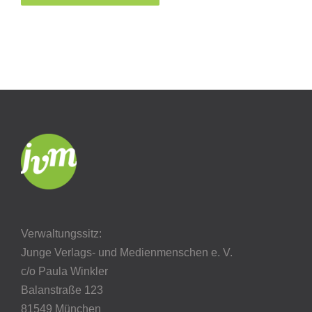
Verwaltungssitz:
Junge Verlags- und Medienmenschen e. V.
c/o Paula Winkler
Balanstraße 123
81549 München