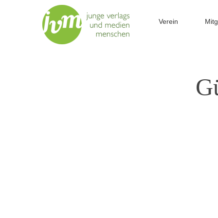
Zum
Inhalt
Verein
Mitg
springen
Gü