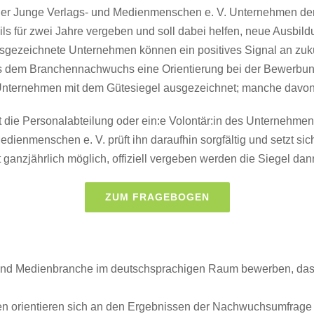
t der Junge Verlags- und Medienmenschen e. V. Unternehmen de
ils für zwei Jahre vergeben und soll dabei helfen, neue Ausbild
gezeichnete Unternehmen können ein positives Signal an zukün
s dem Branchennachwuchs eine Orientierung bei der Bewerbun
nternehmen mit dem Gütesiegel ausgezeichnet; manche davon 
t die Personalabteilung oder ein:e Volontär:in des Unternehme
enmenschen e. V. prüft ihn daraufhin sorgfältig und setzt sich
ganzjährlich möglich, offiziell vergeben werden die Siegel dan
ZUM FRAGEBOGEN
nd Medienbranche im deutschsprachigen Raum bewerben, das in
rien orientieren sich an den Ergebnissen der Nachwuchsumfrag