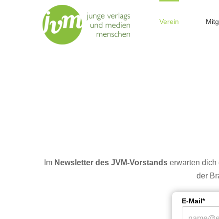
Zum
Inhalt
Verein
Mitg
springen
Im
Newsletter des JVM-Vorstands
erwarten dich
der Br
E-Mail*