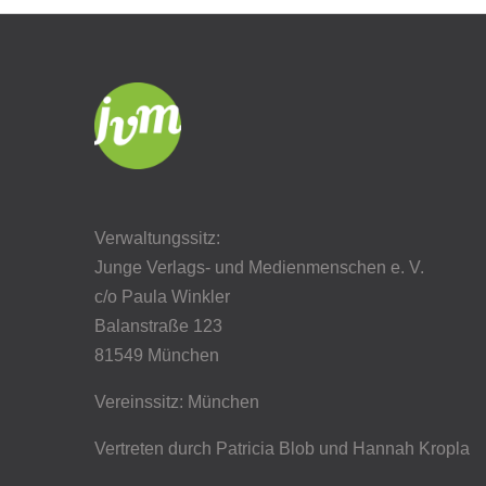
Verwaltungssitz:
Junge Verlags- und Medienmenschen e. V.
c/o Paula Winkler
Balanstraße 123
81549 München
Vereinssitz: München
Vertreten durch Patricia Blob
und Hannah Kropla