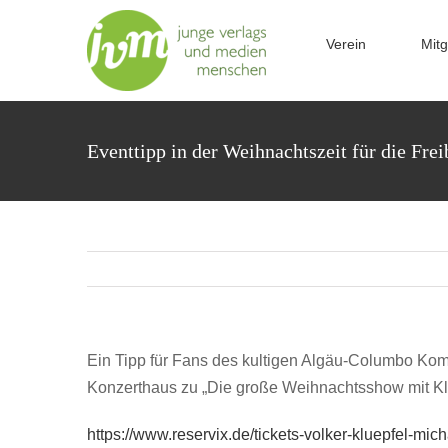
Zum
Inhalt
Verein
Mitg
springen
Eventtipp in der Weihnachtszeit für die Frei
Ein Tipp für Fans des kultigen Algäu-Columbo Kom
Konzerthaus zu „Die große Weihnachtsshow mit Kluf
https://www.reservix.de/tickets-volker-kluepfel-mi