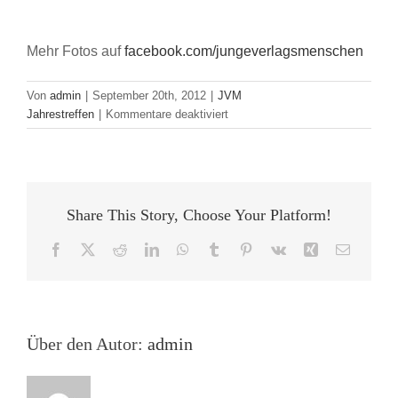
Mehr Fotos auf
facebook.com/jungeverlagsmenschen
Von
admin
|
September 20th, 2012
|
JVM
für
Jahrestreffen
|
Kommentare deaktiviert
„Ich
glaube
an
das
Pferd.
Share This Story, Choose Your Platform!
Das
Automobil
Facebook
X
Reddit
LinkedIn
WhatsApp
Tumblr
Pinterest
Vk
Xing
E-
ist
Mail
nur
eine
vorübergehende
Erscheinung.“
Über den Autor:
admin