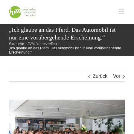
Zum
Inhalt
springen
„Ich glaube an das Pferd. Das Automobil ist
nur eine vorübergehende Erscheinung.“
Startseite
JVM Jahrestreffen
„Ich glaube an das Pferd. Das Automobil ist nur eine vorübergehende
Erscheinung.“
Zurück
Vor
Zeige
grösseres
Bild