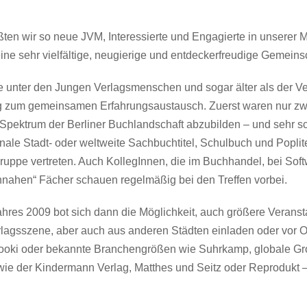
en wir so neue JVM, Interessierte und Engagierte in unserer Mi
ine sehr vielfältige, neugierige und entdeckerfreudige Gemeinsc
se unter den Jungen Verlagsmenschen und sogar älter als der Vere
ig zum gemeinsamen Erfahrungsaustausch. Zuerst waren nur zwei
Spektrum der Berliner Buchlandschaft abzubilden – und sehr sc
nale Stadt- oder weltweite Sachbuchtitel, Schulbuch und Poplit
ruppe vertreten. Auch KollegInnen, die im Buchhandel, bei Soft
hnahen“ Fächer schauen regelmäßig bei den Treffen vorbei.
res 2009 bot sich dann die Möglichkeit, auch größere Veransta
rlagsszene, aber auch aus anderen Städten einladen oder vor O
ooki oder bekannte Branchengrößen wie Suhrkamp, globale Gr
 der Kindermann Verlag, Matthes und Seitz oder Reprodukt – 