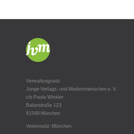
Verwaltungssitz:
Junge Verlags- und Medienmenschen e. V.
c/o Paula Winkler
Balanstraße 123
81549 München
Vereinssitz: München