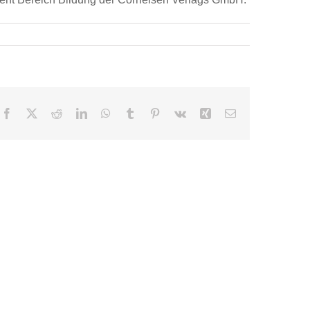
Facebook
X
Reddit
LinkedIn
WhatsApp
Tumblr
Pinterest
Vk
Xing
E-
Mail