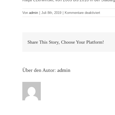
für
Von
admin
|
Juli 8th, 2019
|
Kommentare deaktiviert
Bunt
und
Bärenstar
–
die
Share This Story, Choose Your Platform!
Städtegru
Berlin
Über den Autor:
admin