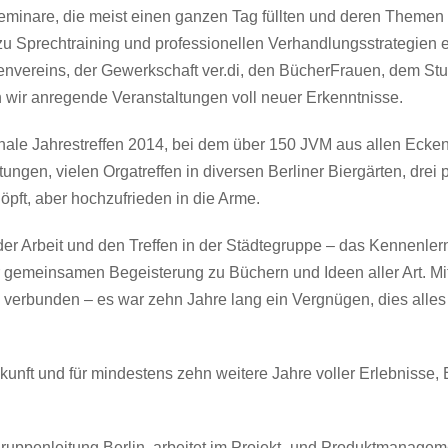
Seminare, die meist einen ganzen Tag füllten und deren Themen 
 zu Sprechtraining und professionellen Verhandlungsstrategien er
vereins, der Gewerkschaft ver.di, den BücherFrauen, dem St
n wir anregende Veranstaltungen voll neuer Erkenntnisse.
nale Jahrestreffen 2014, bei dem über 150 JVM aus allen Ecke
tungen, vielen Orgatreffen in diversen Berliner Biergärten, drei
öpft, aber hochzufrieden in die Arme.
er Arbeit und den Treffen in der Städtegruppe – das Kennenle
 gemeinsamen Begeisterung zu Büchern und Ideen aller Art. Mi
 verbunden – es war zehn Jahre lang ein Vergnügen, dies all
unft und für mindestens zehn weitere Jahre voller Erlebnisse,
egruppenleitung Berlin, arbeitet im Projekt- und Produktmanag