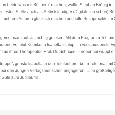
„wenn beide was mit Büchern“ machen, wollte Stephan Brünig in 
r festen Stelle auch als Selbstständiger (Digitales in schön) B
n mehrere Autoren glücklich machen und tolle Buchprojekte im 
emeinsam auf. Ja, richtig gelesen. Mit dem Programm „Ich bin 
ne Vollblut-Komikerin Isabella schlüpft in verschiedenste Figu
imme ihres Therapeuten Prof. Dr. Schnösel – nebenbei wuppt e
truppe“, grinste Isabella in den Telefonhörer beim Telefonat m
 bei den Jungen Verlagsmenschen engagieren. Eine großartige P
es Gute zum Jubiläum!