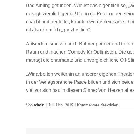
Bad Aibling gefunden. Wie ist das eigentlich so, 
gesagt: ziemlich genial! Denn da Peter neben seine
coacht und begleitet, konnten wir gemeinsam scho
ist also ziemlich „ganzheitlich“.
Außerdem sind wir auch Bühnenpartner und treten g
Raum und machen Comedy für Optimisten. Die gebore
managt die charmante und unvergleichliche Off-St
„Wir arbeiten weiterhin an unserer eigenen Theater
in der Verlagsbranche Paare bilden und sich beide
viel vor sich hat. In diesem Sinne: Von Herzen all
für
Von
admin
|
Juli 11th, 2019
|
Kommentare deaktiviert
Isabella
&
Peter