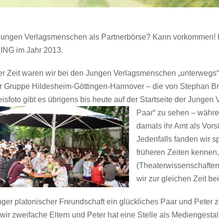
Jungen Verlagsmenschen als Partnerbörse? Kann vorkommen! B
XING im Jahr 2013.
er Zeit waren wir bei den Jungen Verlagsmenschen „unterwegs“,
er Gruppe Hildesheim-Göttingen-Hannover – die von Stephan Brün
sfoto gibt es übrigens bis heute auf der Startseite der Jungen
Paar“ zu sehen – währen
damals ihr Amt als Vorsi
Jedenfalls fanden wir s
früheren Zeiten kennen
(Theaterwissenschaften
wir zur gleichen Zeit b
ger platonischer Freundschaft ein glückliches Paar und Peter 
wir zweifache Eltern und Peter hat eine Stelle als Mediengestal