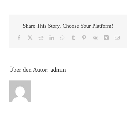
Freundschaften:
Kim
&
Lisa
Share This Story, Choose Your Platform!
Facebook
X
Reddit
LinkedIn
WhatsApp
Tumblr
Pinterest
Vk
Xing
E-
Mail
Über den Autor:
admin