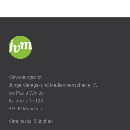
Verwaltungssitz:
Junge Verlags- und Medienmenschen e. V.
c/o Paula Winkler
Balanstraße 123
81549 München
Vereinssitz: München