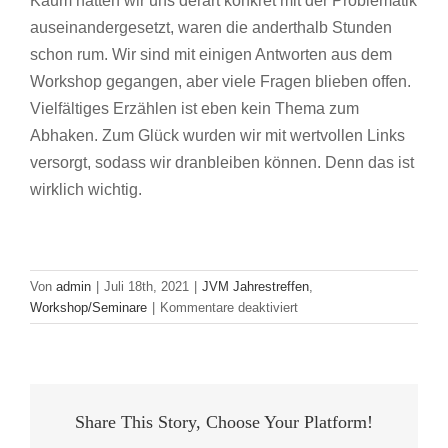
Kaum hatten wir uns derart konkret mit der Problematik
auseinandergesetzt, waren die anderthalb Stunden
schon rum. Wir sind mit einigen Antworten aus dem
Workshop gegangen, aber viele Fragen blieben offen.
Vielfältiges Erzählen ist eben kein Thema zum
Abhaken. Zum Glück wurden wir mit wertvollen Links
versorgt, sodass wir dranbleiben können. Denn das ist
wirklich wichtig.
Von
admin
|
Juli 18th, 2021
|
JVM Jahrestreffen
,
für
Workshop/Seminare
|
Kommentare deaktiviert
Bericht
zum
Workshop
„Hindernislauf
vielfältiges
Share This Story, Choose Your Platform!
Erzählen“