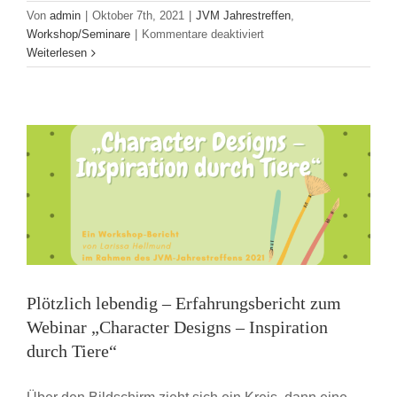
Von
admin
|
Oktober 7th, 2021
|
JVM Jahrestreffen
,
Plötzlich lebendig – Erfahrungsbericht zum
für
Workshop/Seminare
|
Kommentare deaktiviert
Bericht
Weiterlesen
Webinar „Character Designs – Inspiration
zum
Workshop
durch Tiere“
„Kreativitätstechniken.
JVM Jahrestreffen
Workshop/Seminare
Tipps
&
Tricks
für
das
nächste
Brainstorming“
Plötzlich lebendig – Erfahrungsbericht zum
Webinar „Character Designs – Inspiration
durch Tiere“