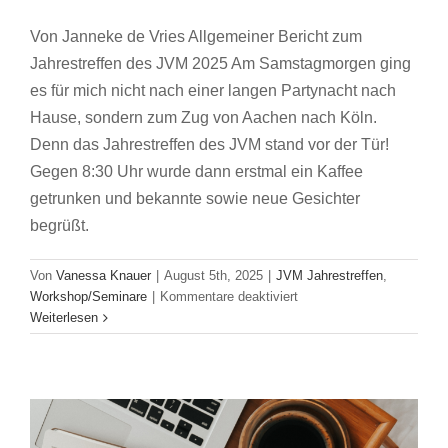
Von Janneke de Vries Allgemeiner Bericht zum
Jahrestreffen des JVM 2025 Am Samstagmorgen ging
es für mich nicht nach einer langen Partynacht nach
Hause, sondern zum Zug von Aachen nach Köln.
Denn das Jahrestreffen des JVM stand vor der Tür!
Gegen 8:30 Uhr wurde dann erstmal ein Kaffee
getrunken und bekannte sowie neue Gesichter
begrüßt.
Von
Vanessa Knauer
|
August 5th, 2025
|
JVM Jahrestreffen
,
Empfehlung Online-Seminarreihe für
für
Workshop/Seminare
|
Kommentare deaktiviert
Jung
Weiterlesen
Volontär:innen und Einsteiger:innen vom
und
jeck
Börsenverein des Deutschen Buchhandels
beim
JVM Work in Progress
Karriere
Workshop/Seminare
Jahrestreffen