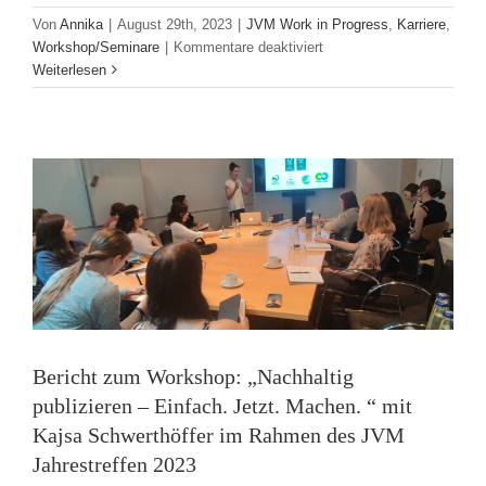
Von
Annika
|
August 29th, 2023
|
JVM Work in Progress
,
Karriere
,
Bericht zum Workshop: „Nachhaltig
für
Workshop/Seminare
|
Kommentare deaktiviert
publizieren – Einfach. Jetzt. Machen. “ mit
Empfehlung
Weiterlesen
Online-
Kajsa Schwerthöffer im Rahmen des JVM
Seminarreihe
Jahrestreffen 2023
für
Volontär:innen
JVM Jahrestreffen
Workshop/Seminare
und
Einsteiger:innen
vom
Börsenverein
des
Deutschen
Buchhandels
Bericht zum Workshop: „Nachhaltig
publizieren – Einfach. Jetzt. Machen. “ mit
Kajsa Schwerthöffer im Rahmen des JVM
Jahrestreffen 2023