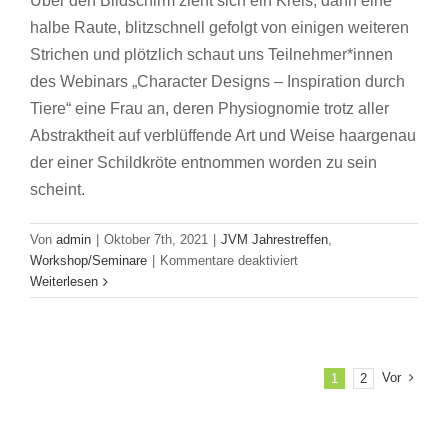
Über den Bildschirm zieht sich ein Kreis, dann eine
halbe Raute, blitzschnell gefolgt von einigen weiteren
Strichen und plötzlich schaut uns Teilnehmer*innen
des Webinars „Character Designs – Inspiration durch
Tiere“ eine Frau an, deren Physiognomie trotz aller
Abstraktheit auf verblüffende Art und Weise haargenau
der einer Schildkröte entnommen worden zu sein
scheint.
Von
admin
|
Oktober 7th, 2021
|
JVM Jahrestreffen
,
für
Workshop/Seminare
|
Kommentare deaktiviert
Plötzlich
Weiterlesen
lebendig
–
Erfahrungsbericht
zum
Vor
1
2
Webinar
„Character
Designs