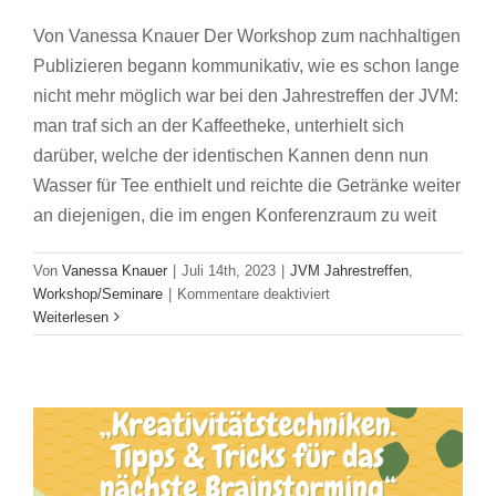
Von Vanessa Knauer Der Workshop zum nachhaltigen
Publizieren begann kommunikativ, wie es schon lange
nicht mehr möglich war bei den Jahrestreffen der JVM:
man traf sich an der Kaffeetheke, unterhielt sich
darüber, welche der identischen Kannen denn nun
Wasser für Tee enthielt und reichte die Getränke weiter
an diejenigen, die im engen Konferenzraum zu weit
Von
Vanessa Knauer
|
Juli 14th, 2023
|
JVM Jahrestreffen
,
Bericht zum Workshop
für
Workshop/Seminare
|
Kommentare deaktiviert
Bericht
Weiterlesen
„Kreativitätstechniken. Tipps & Tricks für
zum
Workshop:
das nächste Brainstorming“
„Nachhaltig
JVM Jahrestreffen
Workshop/Seminare
publizieren
–
Einfach.
Jetzt.