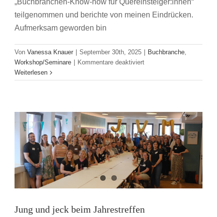
„Buchbranchen-Know-how für Quereinsteiger:innen“
teilgenommen und berichte von meinen Eindrücken.
Aufmerksam geworden bin
Von
Vanessa Knauer
|
September 30th, 2025
|
Buchbranche
,
für
Workshop/Seminare
|
Kommentare deaktiviert
Erfahrungsbericht
Weiterlesen
Jung und jeck beim Jahrestreffen
zum
Workshop
JVM Jahrestreffen
Workshop/Seminare
„Buchbranchen-
Know-
How
für
Quereinsteiger:innen“
Jung und jeck beim Jahrestreffen