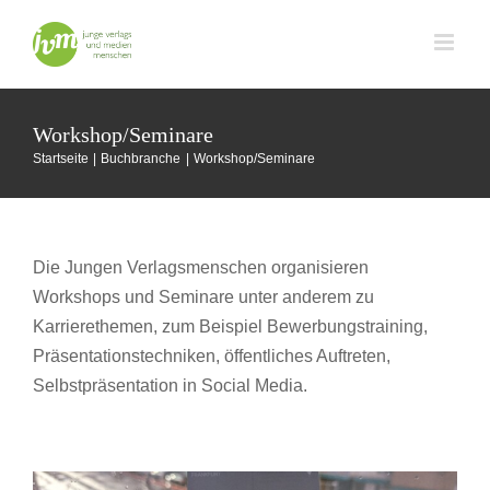
Zum
Inhalt
springen
Workshop/Seminare
Startseite
Buchbranche
Workshop/Seminare
Die Jungen Verlagsmenschen organisieren
Workshops und Seminare unter anderem zu
Karrierethemen, zum Beispiel Bewerbungstraining,
Präsentationstechniken, öffentliches Auftreten,
Erfahrungsbericht zum Workshop
Selbstpräsentation in Social Media.
„Buchbranchen-Know-How für
Quereinsteiger:innen“
Buchbranche
Workshop/Seminare