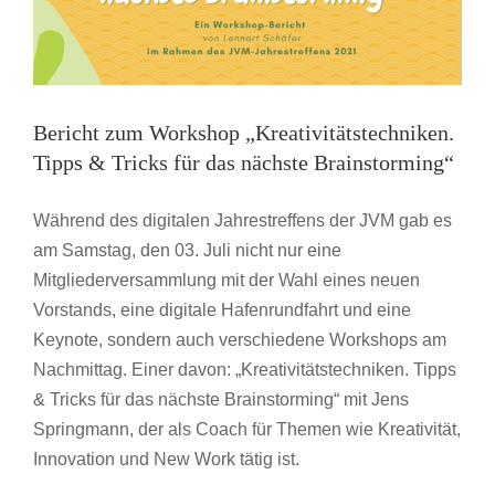
Machen.
“
mit
Kajsa
Schwerthöffer
im
Bericht zum Workshop „Kreativitätstechniken.
Rahmen
Tipps & Tricks für das nächste Brainstorming“
des
JVM
Jahrestreffen
Während des digitalen Jahrestreffens der JVM gab es
2023
am Samstag, den 03. Juli nicht nur eine
Mitgliederversammlung mit der Wahl eines neuen
Vorstands, eine digitale Hafenrundfahrt und eine
Keynote, sondern auch verschiedene Workshops am
Nachmittag. Einer davon: „Kreativitätstechniken. Tipps
& Tricks für das nächste Brainstorming“ mit Jens
Springmann, der als Coach für Themen wie Kreativität,
Innovation und New Work tätig ist.