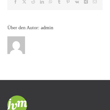
Facebook
X
Reddit
LinkedIn
WhatsApp
Tumblr
Pinterest
Vk
Xing
E-
Mail
Über den Autor:
admin