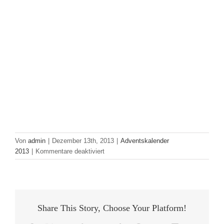
Von
admin
|
Dezember 13th, 2013
|
Adventskalender
für
2013
|
Kommentare deaktiviert
Geschenktipp
der
JVM-
Freiburg
Share This Story, Choose Your Platform!