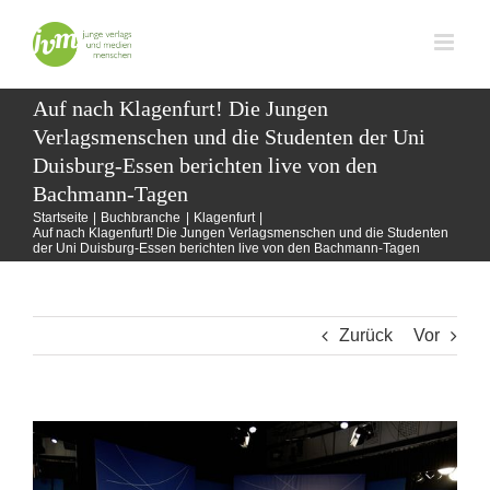
Zum
Inhalt
springen
Auf nach Klagenfurt! Die Jungen
Verlagsmenschen und die Studenten der Uni
Duisburg-Essen berichten live von den
Bachmann-Tagen
Startseite
Buchbranche
Klagenfurt
Auf nach Klagenfurt! Die Jungen Verlagsmenschen und die Studenten
der Uni Duisburg-Essen berichten live von den Bachmann-Tagen
Zurück
Vor
Zeige
grösseres