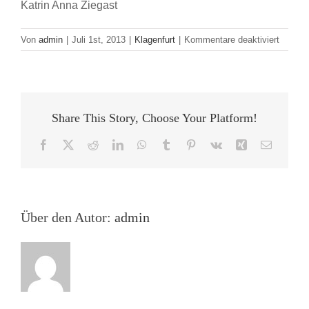
Katrin Anna Ziegast
für
Von
admin
|
Juli 1st, 2013
|
Klagenfurt
|
Kommentare deaktiviert
Auf
nach
Klagenf
Die
Jungen
Share This Story, Choose Your Platform!
Verlag
und
Facebook
X
Reddit
LinkedIn
WhatsApp
Tumblr
Pinterest
Vk
Xing
E-
die
Mail
Studen
der
Uni
Duisbur
Über den Autor:
admin
Essen
bericht
live
von
den
Bachma