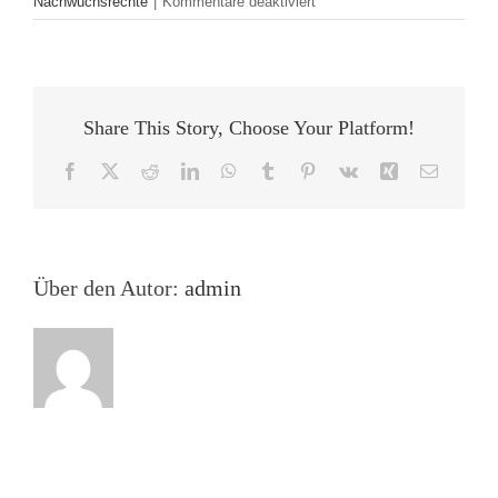
für
Nachwuchsrechte
|
Kommentare deaktiviert
AUSGEZEICHNET!
GÜTESIEGELTRÄGER
IM
GESPRÄCH:
FRAGEN
Share This Story, Choose Your Platform!
AN
HOGREFE
Facebook
X
Reddit
LinkedIn
WhatsApp
Tumblr
Pinterest
Vk
Xing
E-
Mail
Über den Autor:
admin