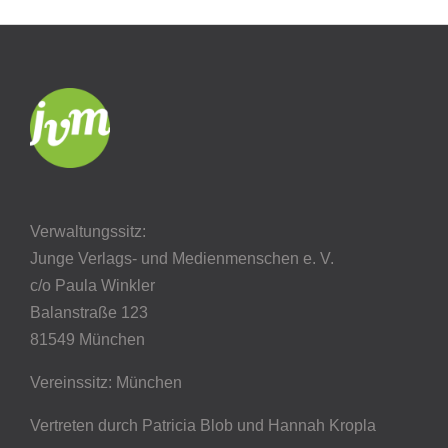
Verwaltungssitz:
Junge Verlags- und Medienmenschen e. V.
c/o Paula Winkler
Balanstraße 123
81549 München
Vereinssitz: München
Vertreten durch Patricia Blob
und Hannah Kropla