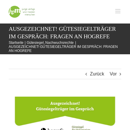
Zum
Inhalt
springen
AUSGEZEICHNET! GÜTESIEGELTRÄGER
IM GESPRÄCH: FRAGEN AN HOGREFE
Startseite
Gütesiegel
Nachwuchsrechte
AUSGEZEICHNET! GÜTESIEGELTRÄGER IM GESPRÄCH: FRAGEN
AN HOGREFE
Zurück
Vor
Zeige
grösseres
Bild