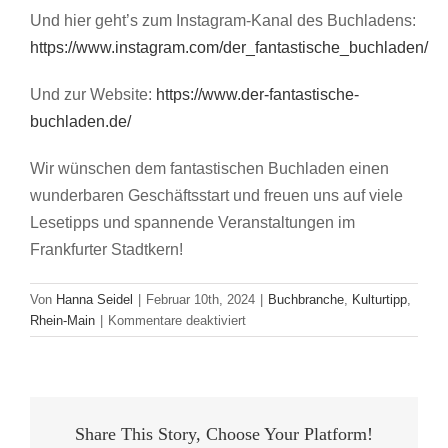
Und hier geht’s zum Instagram-Kanal des Buchladens:
https://www.instagram.com/der_fantastische_buchladen/
Und zur Website:
https://www.der-fantastische-
buchladen.de/
Wir wünschen dem fantastischen Buchladen einen
wunderbaren Geschäftsstart und freuen uns auf viele
Lesetipps und spannende Veranstaltungen im
Frankfurter Stadtkern!
Von
Hanna Seidel
|
Februar 10th, 2024
|
Buchbranche
,
Kulturtipp
,
für
Rhein-Main
|
Kommentare deaktiviert
Buchhandlungseröffnung:
„Der
fantastische
Buchladen“
in
Share This Story, Choose Your Platform!
Frankfurt