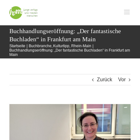
Zum
Inhalt
springen
Buchhandlungseröffnung: „Der fantastische
Buchladen“ in Frankfurt am Main
Startseite
Buchbranche
Kulturtipp
Rhein-Main
Buchhandlungseröffnung: „Der fantastische Buchladen“ in Frankfurt am
Main
Zurück
Vor
Zeige
grösseres
Bild