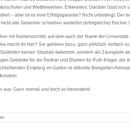
turschulen und Wettbewerben. Erkenntnis: Darüber lässt sich 
diert – aber ist es eine Erfolgsgarantie? Nicht unbedingt. Der 
 nicht alle Gewinner schreiben weiterhin (erfolgreiche) Bücher.
chen mit Namensschild, auf dem auch der Name der Universität 
 macht ihr hier? Sie gehören dazu, ganz plötzlich, einfach so, t
ie Studenten keinen Sitzplatz bekommt, sondern als Zaungäste 
ingen Getränke für die Redner und Blumen für Ruth Klüger, die d
chließenden Empfang im Garten ist stillvolle Biergarten-Atmosp
koration.
 aus: Ganz normal und doch so besonders!
für
ert
Die
herzliche