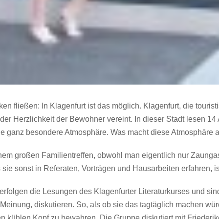
ken fließen: In Klagenfurt ist das möglich. Klagenfurt, die tour
mit der Herzlichkeit der Bewohner vereint. In dieser Stadt lesen
Eine ganz besondere Atmosphäre. Was macht diese Atmosphäre 
einem großen Familientreffen, obwohl man eigentlich nur Zaunga
 sie sonst in Referaten, Vorträgen und Hausarbeiten erfahren, is
folgen die Lesungen des Klagenfurter Literaturkurses und sind g
 Meinung, diskutieren. So, als ob sie das tagtäglich machen würd
 kühlen Kopf zu bewahren. Die Gruppe diskutiert mit Friederike