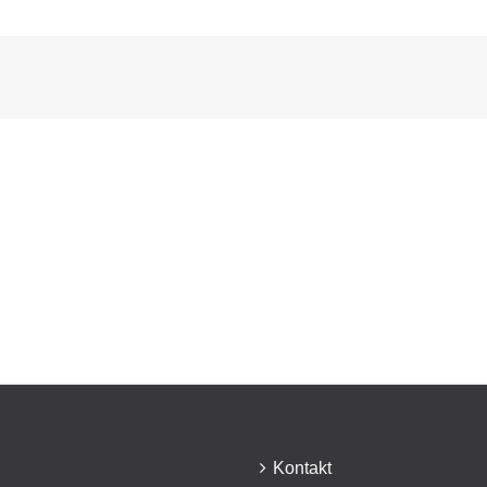
Hitze
Klagenfurts
Kontakt