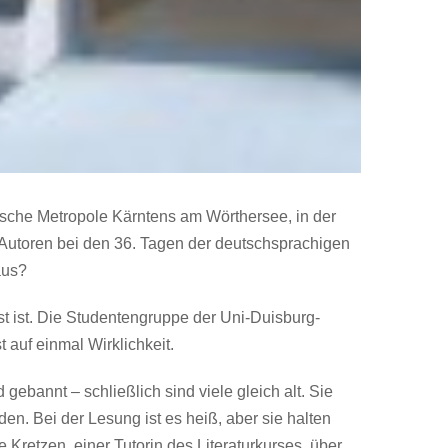
istische Metropole Kärntens am Wörthersee, in der
 14 Autoren bei den 36. Tagen der deutschsprachigen
aus?
st ist. Die Studentengruppe der Uni-Duisburg-
t auf einmal Wirklichkeit.
ebannt – schließlich sind viele gleich alt. Sie
en. Bei der Lesung ist es heiß, aber sie halten
 Kretzen, einer Tutorin des Literaturkurses, über