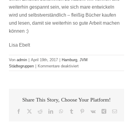
weiterhin gespannt sein, wie sich mare entwickeln
wird und selbstverständlich – fleißig Bücher kaufen
und lesen, damit sie weiterhin so gute Arbeit machen
können :)
Lisa Ebelt
Von
admin
|
April 19th, 2017
|
Hamburg
,
JVM
für
Städtegruppen
|
Kommentare deaktiviert
Die
JVM-
Städtegruppe
Hamburg
bei
Share This Story, Choose Your Platform!
mare
Facebook
X
Reddit
LinkedIn
WhatsApp
Tumblr
Pinterest
Vk
Xing
E-
Mail