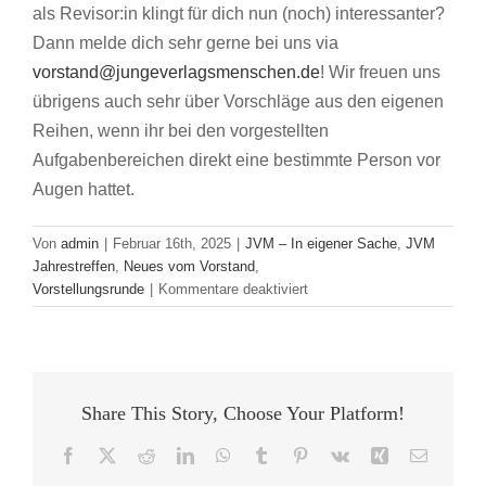
als Revisor:in klingt für dich nun (noch) interessanter?
Dann melde dich sehr gerne bei uns via
vorstand@jungeverlagsmenschen.de
! Wir freuen uns
übrigens auch sehr über Vorschläge aus den eigenen
Reihen, wenn ihr bei den vorgestellten
Aufgabenbereichen direkt eine bestimmte Person vor
Augen hattet.
Von
admin
|
Februar 16th, 2025
|
JVM – In eigener Sache
,
JVM
Jahrestreffen
,
Neues vom Vorstand
,
für
Vorstellungsrunde
|
Kommentare deaktiviert
Ein
Blick
hinter
die
Vorstandskulissen
Share This Story, Choose Your Platform!
Facebook
X
Reddit
LinkedIn
WhatsApp
Tumblr
Pinterest
Vk
Xing
E-
Mail