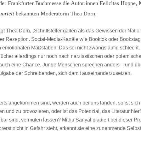
der Frankfurter Buchmesse die Autor:innen Felicitas Hoppe, 
uartett
bekannten Moderatorin Thea Dorn.
sagt Thea Dorn, „Schriftsteller galten als das Gewissen der Nat
er Rezeption. Social-Media-Kanäle wie Booktok oder Bookstag
ch emotionalen Maßstäben. Das sei nicht zwangsläufig schlecht
ücher allerdings nur noch nach narzisstischen oder polemische
in auch eine Chance. Junge Menschen sprechen anders – und üb
Aufgabe der Schreibenden, sich damit auseinanderzusetzen.
eits angekommen sind, werden auch bei uns landen, so ist sich d
 und zu provozieren, oder ist das Potenzial, das Literatur hierf
r sind, vermuten lassen? Mithu Sanyal plädiert bei dieser Prob
orerst nicht in Gefahr sieht, erkennt sie eine zunehmende Selbst