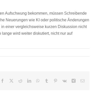
ositionen Aufschwung bekommen, müssen Schreibende
nische Neuerungen wie KI oder politische Änderungen
 in einer vergleichsweise kurzen Diskussion nicht
ange wird weiter diskutiert, nicht nur auf
Facebook
X
Reddit
LinkedIn
WhatsApp
Tumblr
Pinterest
Vk
Xing
E-
Mail