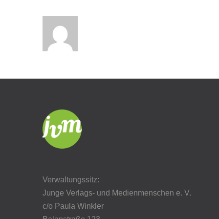
Verwaltungssitz:
Junge Verlags- und Medienmenschen e. V.
c/o Paula Winkler