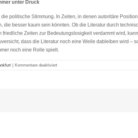
 immer unter Druck
uch die politische Stimmung. In Zeiten, in denen autoritäre P
ten, die besser kaum sein könnten. Ob die Literatur durch tech
h friedliche Zeiten zur Bedeutungslosigkeit verdammt wird, kann
rsicht, dass die Literatur noch eine Weile dableiben wird – so l
mer noch eine Rolle spielt.
für
nkfurt
|
Kommentare deaktiviert
FBM
2025:
Wie
wichtig
ist
Literatur
heute
überhaupt
noch?