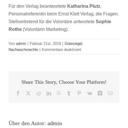
Für den Verlag beantwortete
Katharina Plutz
,
Personalreferentin beim Ernst Klett Verlag, die Fragen.
Stellvertretend für die Volontäre antwortete
Sophie
Rothe
(Volontärin Marketing).
Von
admin
|
Februar 21st, 2019
|
Gütesiegel
,
für
Nachwuchsrechte
|
Kommentare deaktiviert
AUSGEZEICHNET!
GÜTESIEGELTRÄGER
IM
GESPRÄCH:
FRAGEN
Share This Story, Choose Your Platform!
AN
DEN
Facebook
X
Reddit
LinkedIn
WhatsApp
Tumblr
Pinterest
Vk
Xing
E-
KLETT
Mail
VERLAG
Über den Autor:
admin