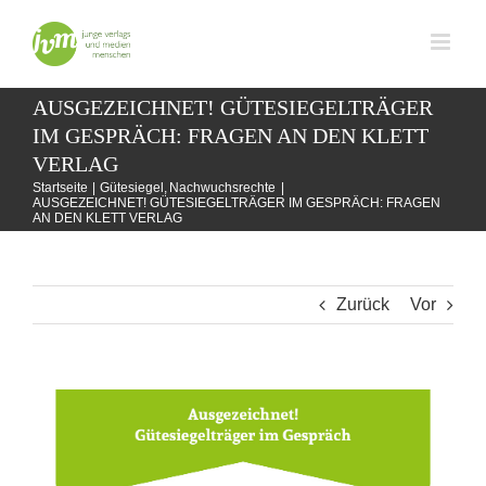
Zum
Inhalt
springen
AUSGEZEICHNET! GÜTESIEGELTRÄGER
IM GESPRÄCH: FRAGEN AN DEN KLETT
VERLAG
Startseite
Gütesiegel
Nachwuchsrechte
AUSGEZEICHNET! GÜTESIEGELTRÄGER IM GESPRÄCH: FRAGEN
AN DEN KLETT VERLAG
Zurück
Vor
Zeige
grösseres
Bild