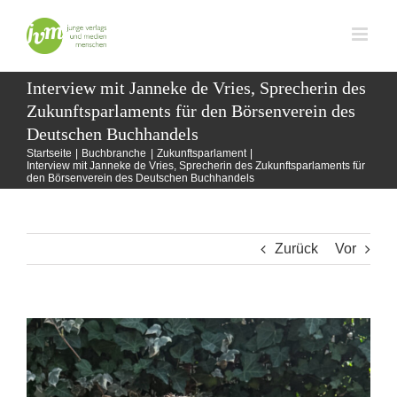
Zum
Inhalt
springen
Interview mit Janneke de Vries, Sprecherin des
Zukunftsparlaments für den Börsenverein des
Deutschen Buchhandels
Startseite
Buchbranche
Zukunftsparlament
Interview mit Janneke de Vries, Sprecherin des Zukunftsparlaments für
den Börsenverein des Deutschen Buchhandels
Zurück
Vor
Zeige
grösseres
Bild