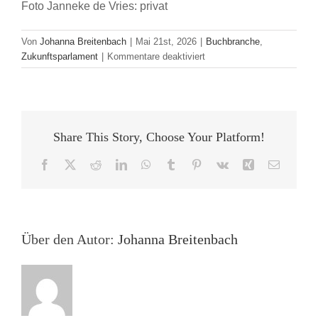
Foto Janneke de Vries: privat
Von
Johanna Breitenbach
|
Mai 21st, 2026
|
Buchbranche
,
für
Zukunftsparlament
|
Kommentare deaktiviert
Interview
mit
Janneke
de
Vries,
Share This Story, Choose Your Platform!
Sprecherin
des
Facebook
X
Reddit
LinkedIn
WhatsApp
Tumblr
Pinterest
Vk
Xing
E-
Zukunftsparlaments
Mail
für
den
Börsenverein
des
Über den Autor:
Johanna Breitenbach
Deutschen
Buchhandels