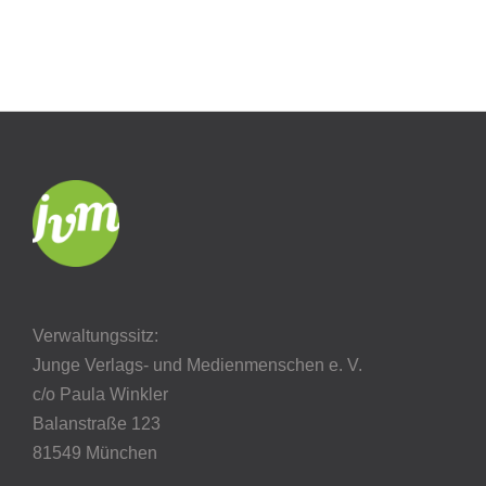
Verwaltungssitz:
Junge Verlags- und Medienmenschen e. V.
c/o Paula Winkler
Balanstraße 123
81549 München