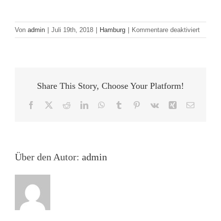
für
Von
admin
|
Juli 19th, 2018
|
Hamburg
|
Kommentare deaktiviert
JVM
Hambu
meet
LÜDER
Buchha
Share This Story, Choose Your Platform!
&
Antiqua
Facebook
X
Reddit
LinkedIn
WhatsApp
Tumblr
Pinterest
Vk
Xing
E-
Mail
Über den Autor:
admin