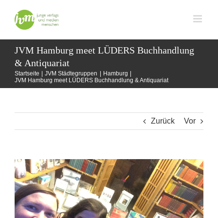
Zum
Inhalt
springen
JVM Hamburg meet LÜDERS Buchhandlung
& Antiquariat
Startseite
JVM Städtegruppen
Hamburg
JVM Hamburg meet LÜDERS Buchhandlung & Antiquariat
Zurück
Vor
Zeige
grösseres
Bild