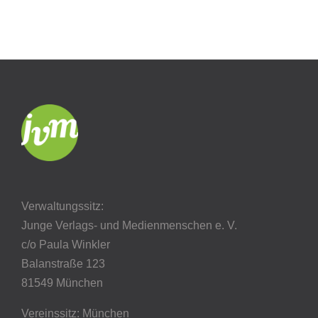
Verwaltungssitz:
Junge Verlags- und Medienmenschen e. V.
c/o Paula Winkler
Balanstraße 123
81549 München
Vereinssitz: München