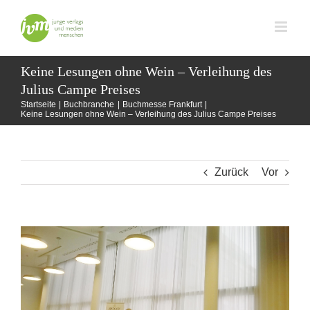
Zum
Inhalt
springen
Keine Lesungen ohne Wein – Verleihung des
Julius Campe Preises
Startseite
Buchbranche
Buchmesse Frankfurt
Keine Lesungen ohne Wein – Verleihung des Julius Campe Preises
Zurück
Vor
Zeige
grösseres
Bild