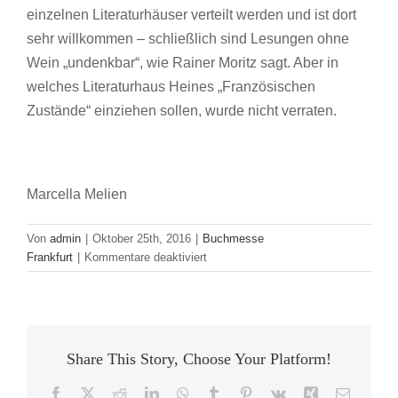
einzelnen Literaturhäuser verteilt werden und ist dort
sehr willkommen – schließlich sind Lesungen ohne
Wein „undenkbar“, wie Rainer Moritz sagt. Aber in
welches Literaturhaus Heines „Französischen
Zustände“ einziehen sollen, wurde nicht verraten.
Marcella Melien
Von
admin
|
Oktober 25th, 2016
|
Buchmesse
für
Frankfurt
|
Kommentare deaktiviert
Keine
Lesungen
ohne
Wein
–
Share This Story, Choose Your Platform!
Verleihung
des
Facebook
X
Reddit
LinkedIn
WhatsApp
Tumblr
Pinterest
Vk
Xing
E-