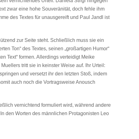
in vernichtendes Urteil. Daniela Strigl hingegen
Text zwar eine hohe Souveränität, doch fehle ihm
mme des Textes für unausgereift und Paul Jandl ist
hützend zur Seite steht. Schließlich muss sie ein
terten Ton“ des Textes, seinen „großartigen Humor“
 Text“ formen. Allerdings verteidigt Meike
llers tritt sie in keinster Weise auf. Ihr Urteil:
 springen und versetzt ihr den letzten Stoß, indem
 somit auch noch die Vortragsweise Anousch
ließlich vernichtend formuliert wird, während andere
r. In den Worten des männlichen Protagonisten Leo