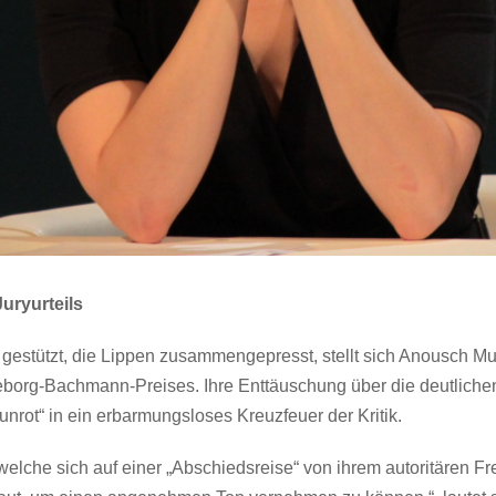
Juryurteils
estützt, die Lippen zusammengepresst, stellt sich Anousch Mu
org-Bachmann-Preises. Ihre Enttäuschung über die deutlichen Wo
lunrot“ in ein erbarmungsloses Kreuzfeuer der Kritik.
elche sich auf einer „Abschiedsreise“ von ihrem autoritären Fre