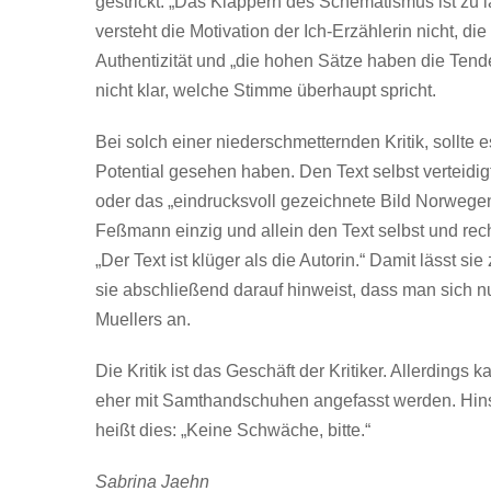
gestrickt. „Das Klappern des Schematismus ist zu 
versteht die Motivation der Ich-Erzählerin nicht, d
Authentizität und „die hohen Sätze haben die Tende
nicht klar, welche Stimme überhaupt spricht.
Bei solch einer niederschmetternden Kritik, sollte e
Potential gesehen haben. Den Text selbst verteidig
oder das „eindrucksvoll gezeichnete Bild Norwegen
Feßmann einzig und allein den Text selbst und rechtfe
„Der Text ist klüger als die Autorin.“ Damit lässt s
sie abschließend darauf hinweist, dass man sich 
Muellers an.
Die Kritik ist das Geschäft der Kritiker. Allerding
eher mit Samthandschuhen angefasst werden. Hinsic
heißt dies: „Keine Schwäche, bitte.“
Sabrina Jaehn