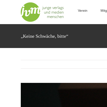
Zum
Inhalt
Verein
Mitg
springen
„Keine Schwäche, bitte“
Zeige
grösseres
Bild