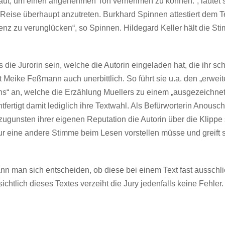
laut, um einen angenehmen Ton vernehmen zu können.“, lautet se
ie Reise überhaupt anzutreten. Burkhard Spinnen attestiert dem 
nz zu verunglücken“, so Spinnen. Hildegard Keller hält die Sti
s die Jurorin sein, welche die Autorin eingeladen hat, die ihr sc
t Meike Feßmann auch unerbittlich. So führt sie u.a. den „erwei
s“ an, welche die Erzählung Muellers zu einem „ausgezeichneten
rtigt damit lediglich ihre Textwahl. Als Befürworterin Anousch Mue
ie zugunsten ihrer eigenen Reputation die Autorin über die Klippe
nur eine andere Stimme beim Lesen vorstellen müsse und greift
s kann man sich entscheiden, ob diese bei einem Text fast aussch
htlich dieses Textes verzeiht die Jury jedenfalls keine Fehle