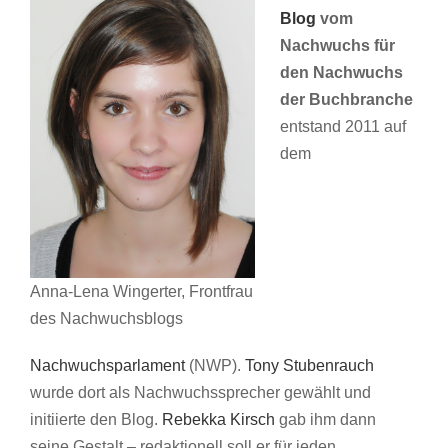
Blog
vom
Nachwuchs
für
den Nachwuchs
der Buchbranche
entstand 2011 auf
dem
Anna-Lena Wingerter, Frontfrau
des Nachwuchsblogs
Nachwuchsparlament
(NWP).
Tony Stubenrauch
wurde dort als Nachwuchssprecher gewählt und
initiierte den Blog.
Rebekka Kirsch
gab ihm dann
seine Gestalt – redaktionell soll er für jeden