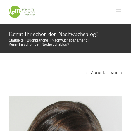
Zum
Inhalt
springen
Kennt Ihr schon den Nachwuchsblog?
Startseite
Buchbranche
Nachwuchsparlament
Kennt Ihr schon den Nachwuchsblog?
Zurück
Vor
Zeige
grösseres
Bild