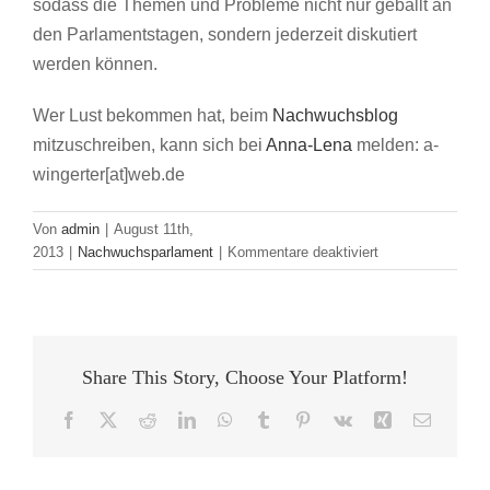
sodass die Themen und Probleme nicht nur geballt an
den Parlamentstagen, sondern jederzeit diskutiert
werden können.
Wer Lust bekommen hat, beim
Nachwuchsblog
mitzuschreiben, kann sich bei
Anna-Lena
melden: a-
wingerter[at]web.de
Von
admin
|
August 11th,
für
2013
|
Nachwuchsparlament
|
Kommentare deaktiviert
Kennt
Ihr
schon
den
Nachwuchsblog?
Share This Story, Choose Your Platform!
Facebook
X
Reddit
LinkedIn
WhatsApp
Tumblr
Pinterest
Vk
Xing
E-
Mail