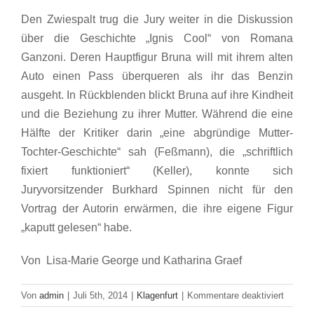
Den Zwiespalt trug die Jury weiter in die Diskussion
über die Geschichte „Ignis Cool“ von Romana
Ganzoni. Deren Hauptfigur Bruna will mit ihrem alten
Auto einen Pass überqueren als ihr das Benzin
ausgeht. In Rückblenden blickt Bruna auf ihre Kindheit
und die Beziehung zu ihrer Mutter. Während die eine
Hälfte der Kritiker darin „eine abgründige Mutter-
Tochter-Geschichte“ sah (Feßmann), die „schriftlich
fixiert funktioniert“ (Keller), konnte sich
Juryvorsitzender Burkhard Spinnen nicht für den
Vortrag der Autorin erwärmen, die ihre eigene Figur
„kaputt gelesen“ habe.
Von Lisa-Marie George und Katharina Graef
für
Von
admin
|
Juli 5th, 2014
|
Klagenfurt
|
Kommentare deaktiviert
Neue