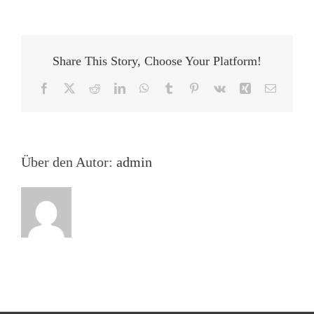
Literat
am
zweiten
Lesetag
Share This Story, Choose Your Platform!
Vom
Chat
Facebook
X
Reddit
LinkedIn
WhatsApp
Tumblr
Pinterest
Vk
Xing
E-
zum
Mail
Spoken
Script
Über den Autor:
admin