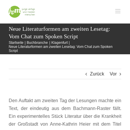
Zum
Inhalt
springen
Neue Literaturformen am zweiten Lesetag:
Vom Chat zum Spoken Script
Startseite
Buchbranche
Klagenfurt
Neue Literaturformen am zweiten Lesetag: Vom Chat zum Spoken
Script
Zurück
Vor
Den Auftakt am zweiten Tag der Lesungen machte ein
Text, der eindeutig aus dem Bachmann-Raster fällt.
Ein experimentelles Stück Literatur über die Krankheit
der Großstadt von Anne-Kathrin Heier mit dem Titel