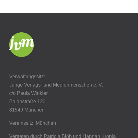
Verwaltungssitz:
Junge Verlags- und Medienmenschen e. V.
c/o Paula Winkler
Balanstraße 123
81549 München
Vereinssitz: München
Vertreten durch Patricia Blob
und Hannah Kropla