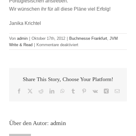
Portugiesischen anstreben.
Wir wünschen ihr für all diese Pläne viel Erfolg!
Janika Krichtel
Von
admin
|
Oktober 17th, 2012
|
Buchmesse Frankfurt
,
JVM
für
Write & Read
|
Kommentare deaktiviert
Starthilfe
für
Jung-
Autoren
Share This Story, Choose Your Platform!
Facebook
X
Reddit
LinkedIn
WhatsApp
Tumblr
Pinterest
Vk
Xing
E-
Mail
Über den Autor:
admin