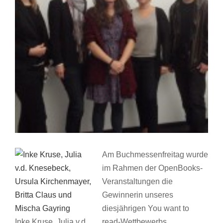
Am Buchmessenfreitag wurde
im Rahmen der OpenBooks-
Veranstaltungen die
Gewinnerin unseres
diesjährigen You want to
Inke Kruse, Julia v.d.
read-Wettbewerbs