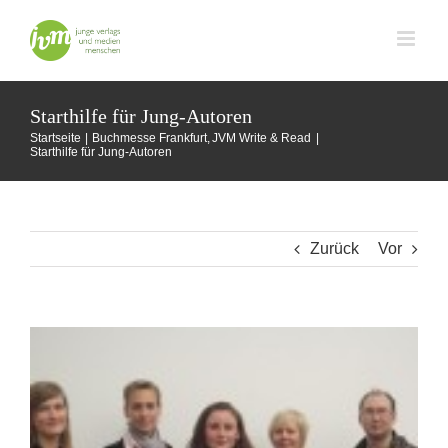
Zum
Inhalt
springen
Starthilfe für Jung-Autoren
Startseite
Buchmesse Frankfurt
JVM Write & Read
Starthilfe für Jung-Autoren
Zurück
Vor
Zeige
grösseres
Bild