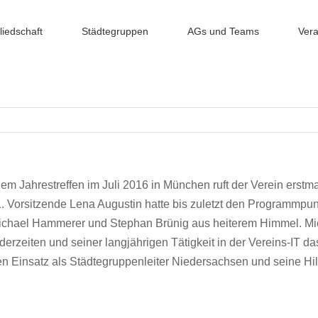
liedschaft
Städtegruppen
AGs und Teams
Vera
em Jahrestreffen im Juli 2016 in München ruft der Verein erstm
1. Vorsitzende Lena Augustin hatte bis zuletzt den Programmpu
ichael Hammerer und Stephan Brünig aus heiterem Himmel. Mich
erzeiten und seiner langjährigen Tätigkeit in der Vereins-IT d
n Einsatz als Städtegruppenleiter Niedersachsen und seine Hilf