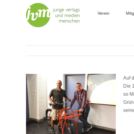
Zum
Inhalt
Verein
Mitg
springen
Auf d
Die 
so M
Gründ
seine