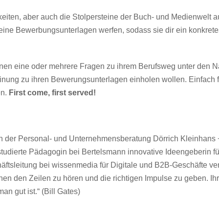
iten, aber auch die Stolpersteine der Buch- und Medienwelt aus
 deine Bewerbungsunterlagen werfen, sodass sie dir ein konkret
denen eine oder mehrere Fragen zu ihrem Berufsweg unter den Nä
nung zu ihren Bewerungsunterlagen einholen wollen. Einfach f
en.
First come, first served!
in der Personal- und Unternehmensberatung Dörrich Kleinhans + P
tudierte Pädagogin bei Bertelsmann innovative Ideengeberin fü
äftsleitung bei wissenmedia für Digitale und B2B-Geschäfte veran
hen den Zeilen zu hören und die richtigen Impulse zu geben. Ihr
n gut ist.“ (Bill Gates)