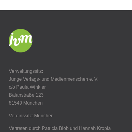
Verwaltungssitz:
Junge Verlags- und Medienmenschen e. V.
c/o Paula Winkler
Balanstraße 123
81549 München
Vereinssitz: München
Vertreten durch Patricia Blob
und Hannah Kropla