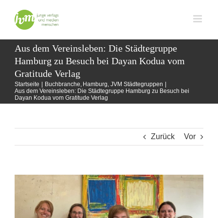
Zum
Inhalt
springen
Aus dem Vereinsleben: Die Städtegruppe
Hamburg zu Besuch bei Dayan Kodua vom
Gratitude Verlag
Startseite
Buchbranche
Hamburg
JVM Städtegruppen
Aus dem Vereinsleben: Die Städtegruppe Hamburg zu Besuch bei
Dayan Kodua vom Gratitude Verlag
Zurück
Vor
Zeige
grösseres
Bild