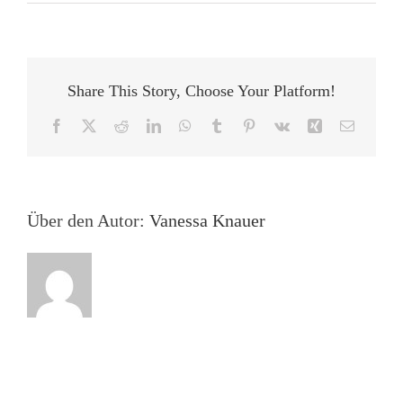
Aus
dem
Vereinsleben:
Die
Städtegruppe
Share This Story, Choose Your Platform!
Hamburg
zu
Facebook
X
Reddit
LinkedIn
WhatsApp
Tumblr
Pinterest
Vk
Xing
E-
Besuch
Mail
bei
Dayan
Kodua
vom
Über den Autor:
Vanessa Knauer
Gratitude
Verlag