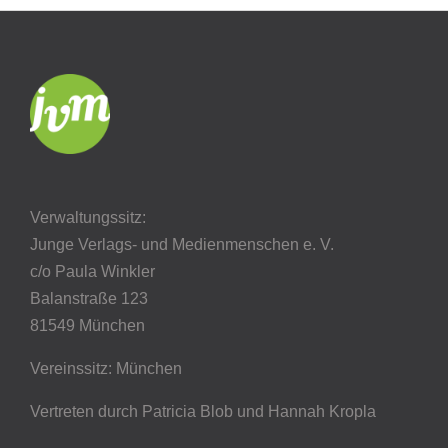
Verwaltungssitz:
Junge Verlags- und Medienmenschen e. V.
c/o Paula Winkler
Balanstraße 123
81549 München
Vereinssitz: München
Vertreten durch Patricia Blob
und Hannah Kropla