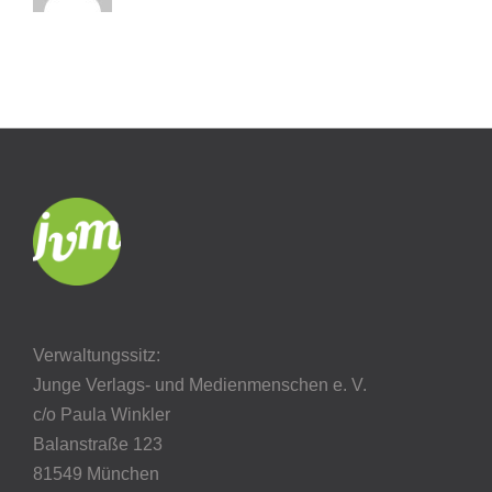
Verwaltungssitz:
Junge Verlags- und Medienmenschen e. V.
c/o Paula Winkler
Balanstraße 123
81549 München