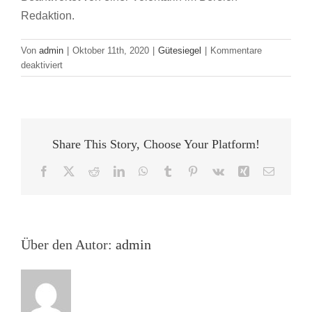
Redaktion.
Von
admin
|
Oktober 11th, 2020
|
Gütesiegel
|
Kommentare
für
deaktiviert
Ausgezeichnet!
Gütesiegelträger
im
Gespräch:
Fragen
Share This Story, Choose Your Platform!
an
Ravensburger
Facebook
X
Reddit
LinkedIn
WhatsApp
Tumblr
Pinterest
Vk
Xing
E-
Mail
Über den Autor:
admin