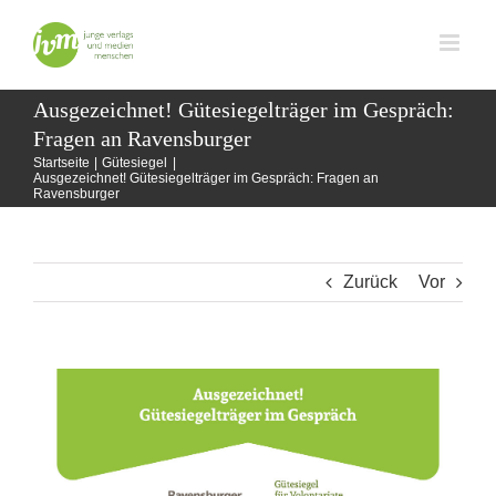
Zum
Inhalt
springen
Ausgezeichnet! Gütesiegelträger im Gespräch:
Fragen an Ravensburger
Startseite
Gütesiegel
Ausgezeichnet! Gütesiegelträger im Gespräch: Fragen an
Ravensburger
Zurück
Vor
Zeige
grösseres
Bild