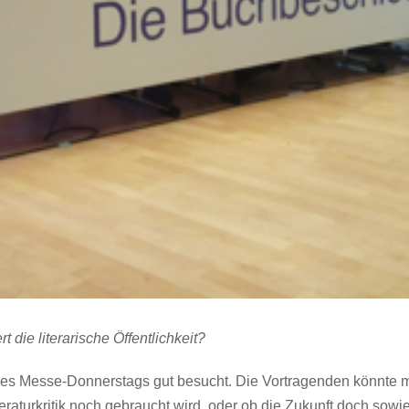
t die literarische Öffentlichkeit?
des Messe-Donnerstags gut besucht. Die Vortragenden könnte m
iteraturkritik noch gebraucht wird, oder ob die Zukunft doch sow