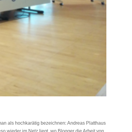
an als hochkarätig bezeichnen: Andreas Platthaus
ieso wieder im Netz liegt, wo Blogger die Arbeit von