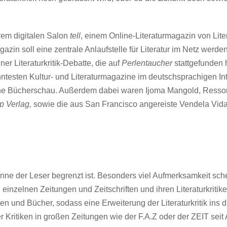
hrem digitalen Salon
tell
, einem Online-Literaturmagazin von Lite
n soll eine zentrale Anlaufstelle für Literatur im Netz werden- 
r Literaturkritik-Debatte, die auf
Perlentaucher
stattgefunden h
testen Kultur- und Literaturmagazine im deutschsprachigen Inte
ine Bücherschau. Außerdem dabei waren Ijoma Mangold, Ressort
 Verlag,
sowie die aus San Francisco angereiste Vendela Vid
nne der Leser begrenzt ist. Besonders viel Aufmerksamkeit sch
von einzelnen Zeitungen und Zeitschriften und ihren Literaturkr
 und Bücher, sodass eine Erweiterung der Literaturkritik ins di
er Kritiken in großen Zeitungen wie der F.A.Z oder der ZEIT seit