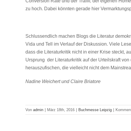
Conversion Rate und der Traffic der eigenen Home
zu hoch. Dabei könnten gerade hier Vermarktungspo
Schlussendlich machen Blogs die Literatur demokra
Vida und Tell im Verlauf der Diskussion. Viele Les
dass die Literaturkritik nicht in einer Krise steck
Ursprung der Literaturkritik auf der Urteilskraft vo
herauszufischen, die vielleicht nicht dem Mainstr
Nadine Weichert und Claire Briatore
Von
admin
|
März 18th, 2016
|
Buchmesse Leipzig
|
Kommenta