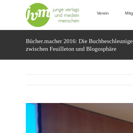
Zum
Inhalt
Verein
Mitg
springen
Bücher.macher 2016: Die Buchbeschleunige
zwischen Feuilleton und Blogosphäre
Zeige
grösseres
Bild