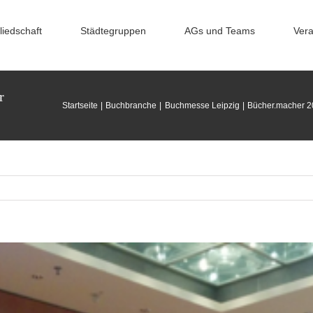
liedschaft
Städtegruppen
AGs und Teams
Vera
r
Startseite
Buchbranche
Buchmesse Leipzig
Bücher.macher 2