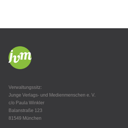
Verwaltungssitz:
Junge Verlags- und Medienmenschen e. V.
c/o Paula Winkler
Balanstraße 123
81549 München