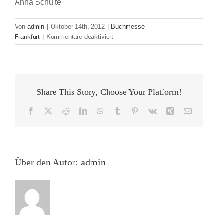
Anna Schulte
Von
admin
|
Oktober 14th, 2012
|
Buchmesse
für
Frankfurt
|
Kommentare deaktiviert
Cosplay:
Bunt,
frech,
ungewöhnlich
Share This Story, Choose Your Platform!
Facebook
X
Reddit
LinkedIn
WhatsApp
Tumblr
Pinterest
Vk
Xing
E-
Mail
Über den Autor:
admin