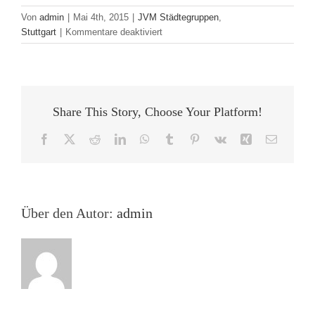
Von
admin
|
Mai 4th, 2015
|
JVM Städtegruppen
,
für
Stuttgart
|
Kommentare deaktiviert
Des
Comics
neue
Kleider
–
Share This Story, Choose Your Platform!
Von
Graphic
Facebook
X
Reddit
LinkedIn
WhatsApp
Tumblr
Pinterest
Vk
Xing
E-
Novels
Mail
in
Print
und
Web
Über den Autor:
admin