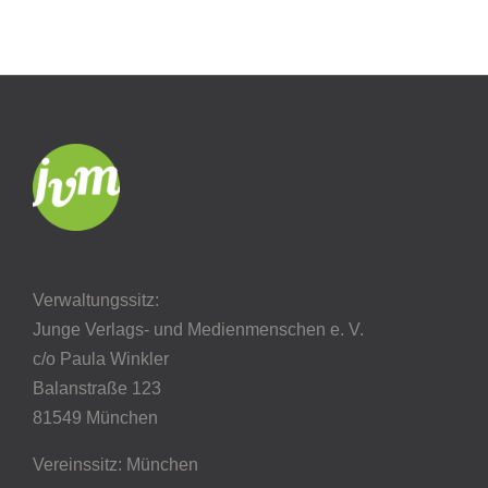
Verwaltungssitz:
Junge Verlags- und Medienmenschen e. V.
c/o Paula Winkler
Balanstraße 123
81549 München
Vereinssitz: München