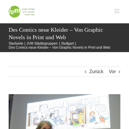
Zum
Inhalt
springen
Des Comics neue Kleider – Von Graphic
Novels in Print und Web
Startseite
JVM Städtegruppen
Stuttgart
Des Comics neue Kleider – Von Graphic Novels in Print und Web
Zurück
Vor
Zeige
grösseres
Bild