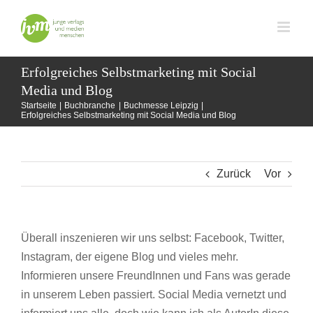
Zum
Inhalt
springen
Erfolgreiches Selbstmarketing mit Social
Media und Blog
Startseite
Buchbranche
Buchmesse Leipzig
Erfolgreiches Selbstmarketing mit Social Media und Blog
Zurück
Vor
Überall inszenieren wir uns selbst: Facebook, Twitter,
Instagram, der eigene Blog und vieles mehr.
Informieren unsere FreundInnen und Fans was gerade
in unserem Leben passiert. Social Media vernetzt und