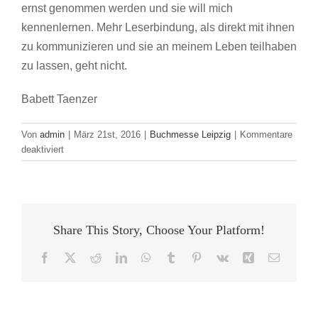
ernst genommen werden und sie will mich
kennenlernen. Mehr Leserbindung, als direkt mit ihnen
zu kommunizieren und sie an meinem Leben teilhaben
zu lassen, geht nicht.
Babett Taenzer
Von
admin
|
März 21st, 2016
|
Buchmesse Leipzig
|
Kommentare
für
deaktiviert
Erfolgreiches
Selbstmarketing
mit
Social
Media
Share This Story, Choose Your Platform!
und
Blog
Facebook
X
Reddit
LinkedIn
WhatsApp
Tumblr
Pinterest
Vk
Xing
E-
Mail