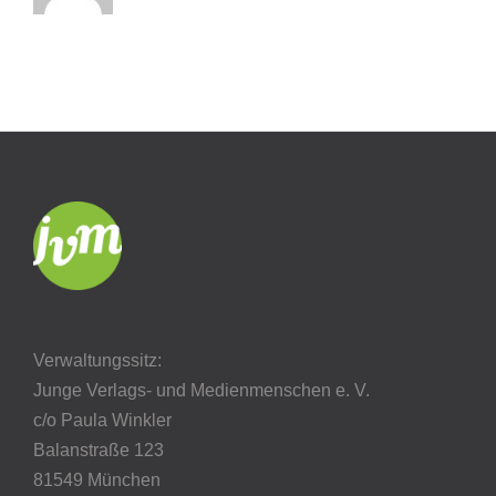
Verwaltungssitz:
Junge Verlags- und Medienmenschen e. V.
c/o Paula Winkler
Balanstraße 123
81549 München