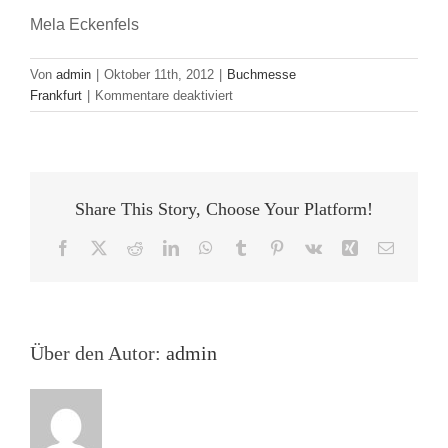
Mela Eckenfels
Von
admin
|
Oktober 11th, 2012
|
Buchmesse
für
Frankfurt
|
Kommentare deaktiviert
Erste
Eindrücke
von
der
StoryDrive-
Share This Story, Choose Your Platform!
Konferenz
Facebook
X
Reddit
LinkedIn
WhatsApp
Tumblr
Pinterest
Vk
Xing
E-
Mail
Über den Autor:
admin