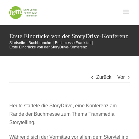
Zum
Inhalt
springen
Erste Eindrücke von der StoryDrive-Konferenz
Startseite
Buchbranche
Buchmesse Frankfurt
Erste Eindrücke von der StoryDrive-Konferenz
Zurück
Vor
Heute startete die StoryDrive, eine Konferenz am
Rande der Buchmesse zum Thema Transmedia
Storytelling.
Während sich der Vormittag vor allem dem Storytelling