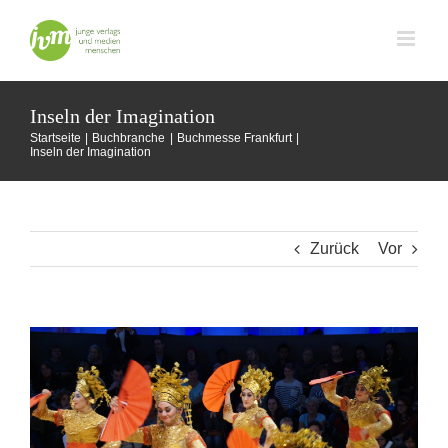
Zum
Inhalt
springen
Inseln der Imagination
Startseite
Buchbranche
Buchmesse Frankfurt
Inseln der Imagination
Zurück
Vor
Zeige
grösseres
Bild