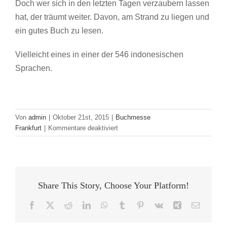
Doch wer sich in den letzten Tagen verzaubern lassen
hat, der träumt weiter. Davon, am Strand zu liegen und
ein gutes Buch zu lesen.
Vielleicht eines in einer der 546 indonesischen
Sprachen.
Von
admin
|
Oktober 21st, 2015
|
Buchmesse
für
Frankfurt
|
Kommentare deaktiviert
Inseln
der
Imagination
Share This Story, Choose Your Platform!
Facebook
X
Reddit
LinkedIn
WhatsApp
Tumblr
Pinterest
Vk
Xing
E-
Mail