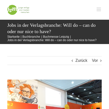
Zum
Inhalt
springen
Jobs in der Verlagsbranche: Will do – can do
oder nur nice to have?
Startseite
Buchbranche
Buchmesse Leipzig
Jobs in der Verlagsbranche: Will do – can do oder nur nice to have?
Zurück
Vor
Zeige
grösseres
Bild