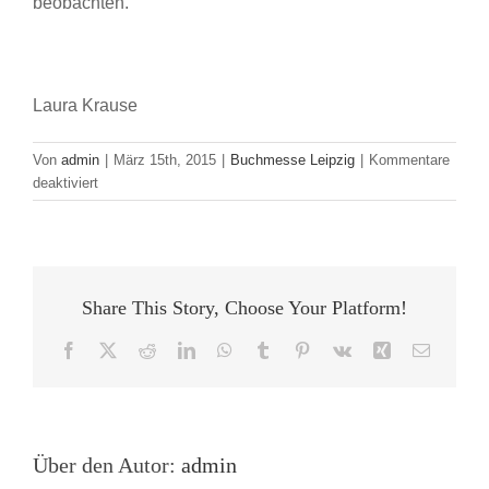
beobachten.
Laura Krause
Von
admin
|
März 15th, 2015
|
Buchmesse Leipzig
|
Kommentare
für
deaktiviert
Jobs
in
der
Verlagsbranche:
Will
Share This Story, Choose Your Platform!
do
–
Facebook
X
Reddit
LinkedIn
WhatsApp
Tumblr
Pinterest
Vk
Xing
E-
can
Mail
do
oder
nur
nice
Über den Autor:
admin
to