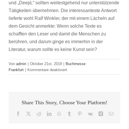
und „DeepL“ sollten weitestgehend nur unterstützende
Tätigkeiten übernehmen. Die interessanteste Antwort
lieferte wohl Ralf Winkler, der mit einem Lächeln auf
dem Gesicht anmerkte: Wenn solche Texte es
schafften den Leser und damit die Menschen zu
berühren, und darum ginge es immerhin in der
Literatur, warum sollte es keine Kunst sein?
Von
admin
|
Oktober 21st, 2019
|
Buchmesse
für
Frankfurt
|
Kommentare deaktiviert
KI
in
der
Buchbranche
oder
Share This Story, Choose Your Platform!
auch:
Sind
Facebook
X
Reddit
LinkedIn
WhatsApp
Tumblr
Pinterest
Vk
Xing
E-
die
Mail
Bestseller