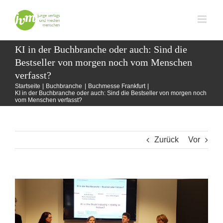
Zum
Inhalt
springen
KI in der Buchbranche oder auch: Sind die
Bestseller von morgen noch vom Menschen
verfasst?
Startseite
Buchbranche
Buchmesse Frankfurt
KI in der Buchbranche oder auch: Sind die Bestseller von morgen noch
vom Menschen verfasst?
Zurück
Vor
Zeige
grösseres
Bild