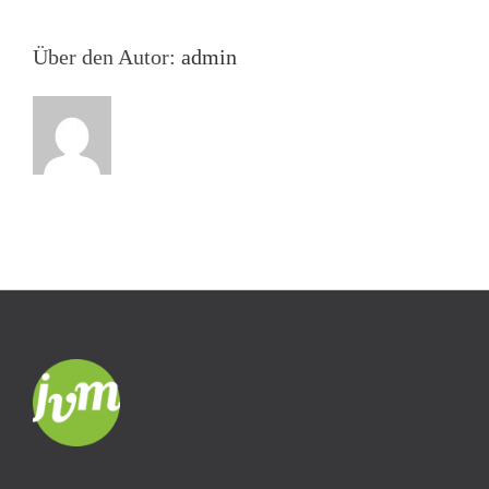
von
morgen
noch
Über den Autor:
admin
vom
Menschen
verfasst?