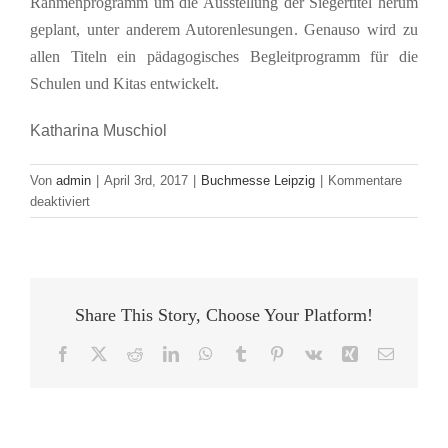
Rahmenprogramm um die Ausstellung der Siegertitel herum
geplant, unter anderem Autorenlesungen. Genauso wird zu
allen Titeln ein pädagogisches Begleitprogramm für die
Schulen und Kitas entwickelt.
Katharina Muschiol
Von
admin
|
April 3rd, 2017
|
Buchmesse Leipzig
|
Kommentare
für
deaktiviert
Leipziger
Lesekompass
–
Die
Ausstellung
Share This Story, Choose Your Platform!
der
Siegertitel
Facebook
X
Reddit
LinkedIn
WhatsApp
Tumblr
Pinterest
Vk
Xing
E-
2017
Mail