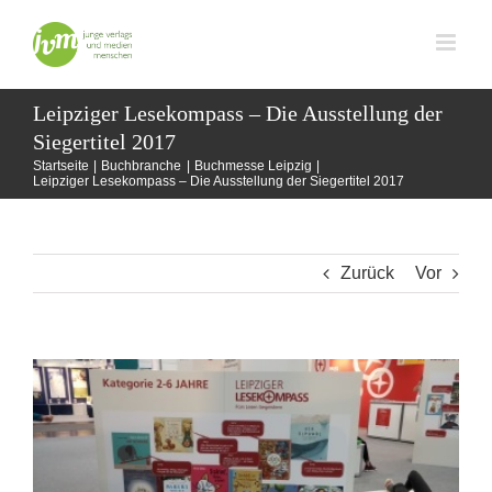
Zum
Inhalt
springen
Leipziger Lesekompass – Die Ausstellung der
Siegertitel 2017
Startseite
Buchbranche
Buchmesse Leipzig
Leipziger Lesekompass – Die Ausstellung der Siegertitel 2017
Zurück
Vor
Zeige
grösseres
Bild