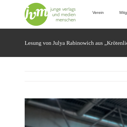
Zum
Inhalt
Verein
Mitg
springen
Lesung von Julya Rabinowich aus „Krötenli
Zeige
grösseres
Bild