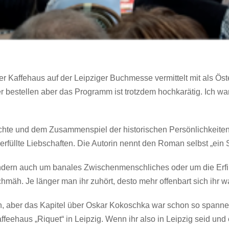
ner Kaffehaus auf der Leipziger Buchmesse vermittelt mit als Ö
bestellen aber das Programm ist trotzdem hochkarätig. Ich war
.
hichte und dem Zusammenspiel der historischen Persönlichkeit
rfüllte Liebschaften. Die Autorin nennt den Roman selbst „ein 
ondern auch um banales Zwischenmenschliches oder um die Erfi
mäh. Je länger man ihr zuhört, desto mehr offenbart sich ihr 
n, aber das Kapitel über Oskar Kokoschka war schon so spannen
eehaus „Riquet“ in Leipzig. Wenn ihr also in Leipzig seid und 