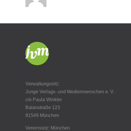
Verwaltungssitz:
Junge Verlags- und Medienmenschen e. V.
c/o Paula Winkler
Balanstraße 123
81549 München
Vereinssitz: München