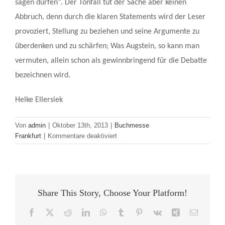
sagen dürfen“. Der Tonfall tut der Sache aber keinen
Abbruch, denn durch die klaren Statements wird der Leser
provoziert, Stellung zu beziehen und seine Argumente zu
überdenken und zu schärfen; Was Augstein, so kann man
vermuten, allein schon als gewinnbringend für die Debatte
bezeichnen wird.
Helke Ellersiek
Von
admin
|
Oktober 13th, 2013
|
Buchmesse
für
Frankfurt
|
Kommentare deaktiviert
Mehr
zivilgesellschaftliche
Radikalität!
Share This Story, Choose Your Platform!
Facebook
X
Reddit
LinkedIn
WhatsApp
Tumblr
Pinterest
Vk
Xing
E-
Mail