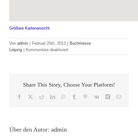
Größere Kartenansicht
Von
admin
|
Februar 25th, 2013
|
Buchmesse
für
Leipzig
|
Kommentare deaktiviert
Party
der
Jungen
Verlage
2013
Share This Story, Choose Your Platform!
Facebook
X
Reddit
LinkedIn
WhatsApp
Tumblr
Pinterest
Vk
Xing
E-
Mail
Über den Autor:
admin