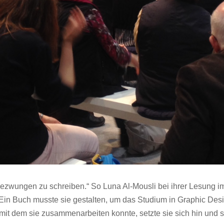
rde gezwungen zu schreiben.“ So Luna Al-Mousli bei ihrer Lesun
. Ein Buch musste sie gestalten, um das Studium in Graphic De
, mit dem sie zusammenarbeiten konnte, setzte sie sich hin und sc