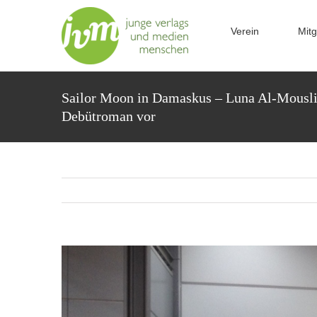
Zum
Inhalt
Verein
Mitg
springen
Sailor Moon in Damaskus – Luna Al-Mousli s
Debütroman vor
Zeige
grösseres
Bild