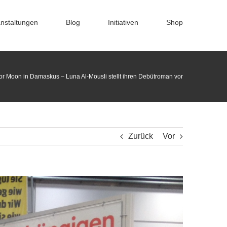
nstaltungen
Blog
Initiativen
Shop
or Moon in Damaskus – Luna Al-Mousli stellt ihren Debütroman vor
Zurück
Vor