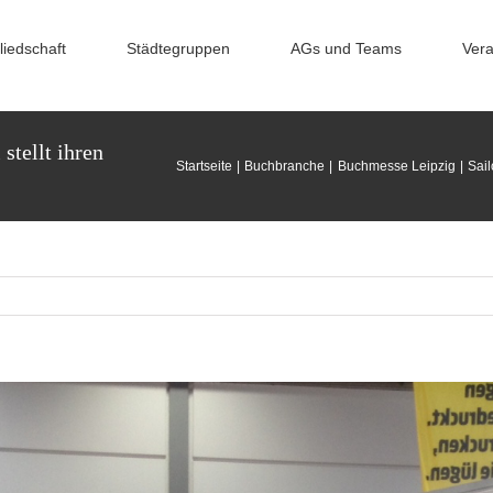
liedschaft
Städtegruppen
AGs und Teams
Vera
tellt ihren
Startseite
Buchbranche
Buchmesse Leipzig
Sail