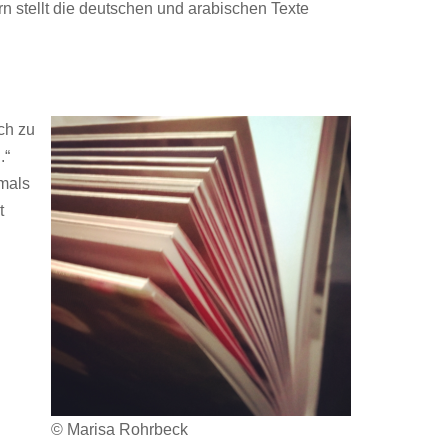
n stellt die deutschen und arabischen Texte
ch zu
.“
emals
t
© Marisa Rohrbeck