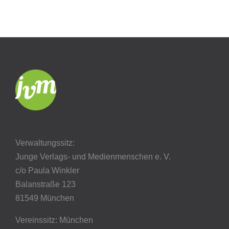
Verwaltungssitz:
Junge Verlags- und Medienmenschen e. V.
c/o Paula Winkler
Balanstraße 123
81549 München
Vereinssitz: München