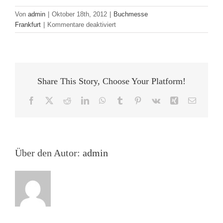
Von
admin
|
Oktober 18th, 2012
|
Buchmesse
für
Frankfurt
|
Kommentare deaktiviert
Transmediales
Erzählen
–
Von
Zombies,
Share This Story, Choose Your Platform!
Hobbits
und
Facebook
X
Reddit
LinkedIn
WhatsApp
Tumblr
Pinterest
Vk
Xing
E-
einer
Mail
viktorianischen
Detektivin
Über den Autor:
admin