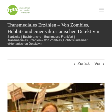
Zum
Inhalt
springen
Transmediales Erzählen – Von Zombies,
Hobbits und einer viktorianischen Detektivin
Startseite
Buchbranche
Buchmesse Frankfurt
Transmediales Erzählen – Von Zombies, Hobbits und einer
viktorianischen Detektivin
Zurück
Vor
Zeige
grösseres
Bild