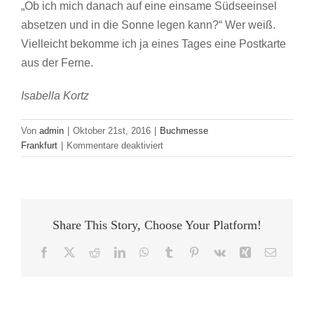
„Ob ich mich danach auf eine einsame Südseeinsel
absetzen und in die Sonne legen kann?“ Wer weiß.
Vielleicht bekomme ich ja eines Tages eine Postkarte
aus der Ferne.
Isabella Kortz
Von
admin
|
Oktober 21st, 2016
|
Buchmesse
für
Frankfurt
|
Kommentare deaktiviert
Traumberuf
Übersetzer?
Share This Story, Choose Your Platform!
Facebook
X
Reddit
LinkedIn
WhatsApp
Tumblr
Pinterest
Vk
Xing
E-
Mail