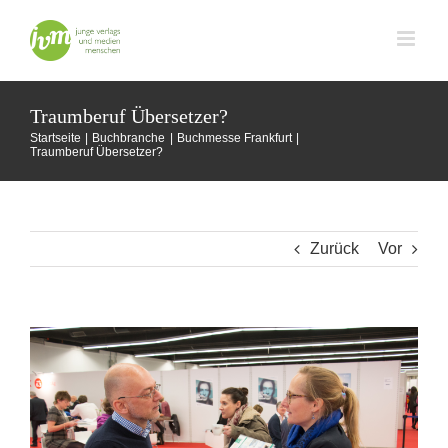
Zum
Inhalt
springen
Traumberuf Übersetzer?
Startseite
Buchbranche
Buchmesse Frankfurt
Traumberuf Übersetzer?
Zurück
Vor
Zeige
grösseres
Bild