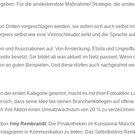
ergeben. Für die ansteckendste Maßnahme/ Strategie, die anste
n Dritten vorgeschlagen werden, sie sollen sich auch selbst ins
preis selbst wie eine Virenschleuder wirkt und die Sprache auf 
nen und Assoziationen auf. Von Ansteckung, Ebola und Ungreif
sitiv besetzt. Sie bildet ab was aktuell im Netz passiert. Wenn d
esten an guten Beispielen. Und diese dürfen auch nachgeahmt we
 in der ersten Kategorie gewinnt, macht es mit ihrer Fotoaktion
ch, dass seine Idee bei seinen Branchenkollegen auf offene Oh
 ihre Aktion einen Umsatzwachstum von 20 % zu verzeichnen un
tion
#my Rembrandt
. Die Pinakotheken im Kunstareal Münche
 Instagramm in Kommunikation zu treten. Das Selbstbildnis Re