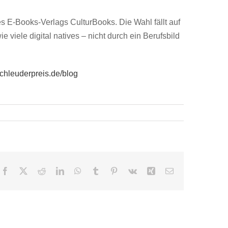
es E-Books-Verlags CulturBooks. Die Wahl fällt auf
 viele digital natives – nicht durch ein Berufsbild
nschleuderpreis.de/blog
Facebook
X
Reddit
LinkedIn
WhatsApp
Tumblr
Pinterest
Vk
Xing
E-
Mail