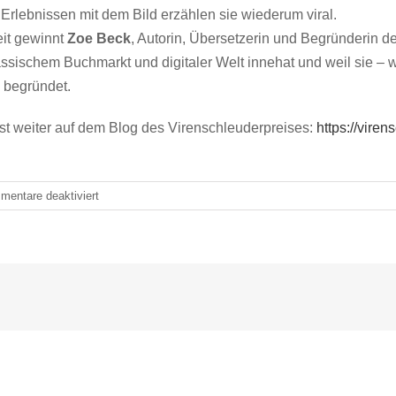
 Erlebnissen mit dem Bild erzählen sie wiederum viral.
eit gewinnt
Zoe Beck
, Autorin, Übersetzerin und Begründerin d
assischem Buchmarkt und digitaler Welt innehat und weil sie – wie
e begründet.
est weiter auf dem Blog des Virenschleuderpreises:
https://vire
für
entare deaktiviert
Virenschleuderpreisverleihung
#fbm14