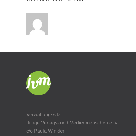
Verwaltungssitz:
Junge Verlags- und Medienmenschen e. V.
c/o Paula Winkler