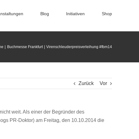
nstaltungen
Blog
Initiativen
Shop
he
Buchmesse Frankfurt
Virenschleuderpreisverleihung #fbm14
Zurück
Vor
icht weit. Als einer der Begründer des
logs PR-Doktor) am Freitag, den 10.10.2014 die