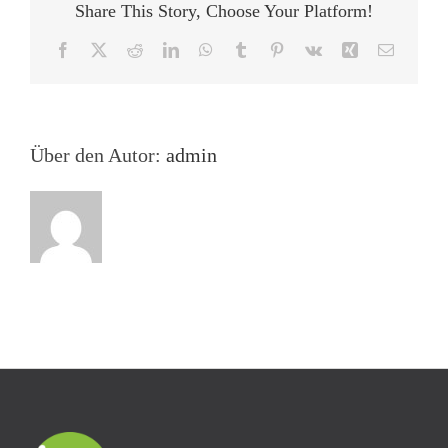
des
Share This Story, Choose Your Platform!
Schreibens:
Das
Facebook
X
Reddit
LinkedIn
WhatsApp
Tumblr
Pinterest
Vk
Xing
E-
Armutsrisiko? –
Mail
Eine
Veranstaltung
des
Netzwerks
Über den Autor:
admin
Autorenrechte