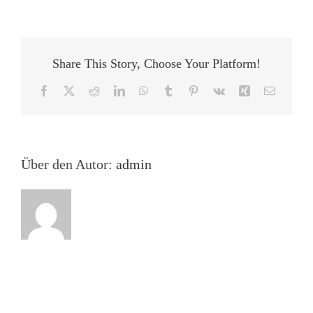
unterm
Strich
zählt
oder
Share This Story, Choose Your Platform!
„Umsatz
minus
Facebook
X
Reddit
LinkedIn
WhatsApp
Tumblr
Pinterest
Vk
Xing
E-
Kosten
Mail
gleich
Gewinn“
Über den Autor:
admin