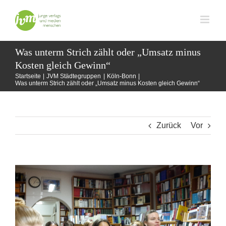
Zum
Inhalt
springen
Was unterm Strich zählt oder „Umsatz minus
Kosten gleich Gewinn“
Startseite
JVM Städtegruppen
Köln-Bonn
Was unterm Strich zählt oder „Umsatz minus Kosten gleich Gewinn“
Zurück
Vor
Zeige
grösseres
Bild